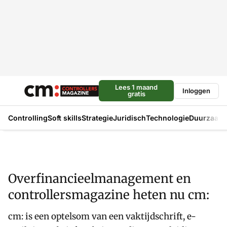
Lees 1 maand
Inloggen
gratis
Controlling
Soft skills
Strategie
Juridisch
Technologie
Duurzaam
Overfinancieelmanagement en
controllersmagazine heten nu cm:
cm: is een optelsom van een vaktijdschrift, e-