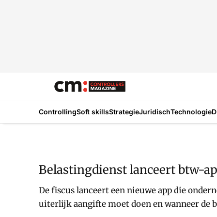
Controlling
Soft skills
Strategie
Juridisch
Technologie
D
Belastingdienst lanceert btw-a
De fiscus lanceert een nieuwe app die onder
uiterlijk aangifte moet doen en wanneer de be