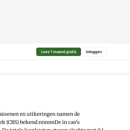
Lees 1 maand gratis
Inloggen
ensioenen en uitkeringen namen de
iek (CBS) bekend.nnnnnDe in cao's