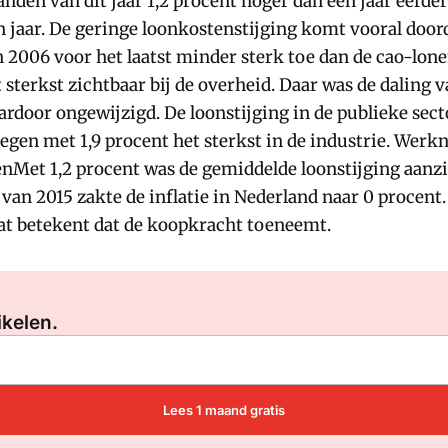
nden van dit jaar 1,2 procent hoger dan een jaar eerder
ien jaar. De geringe loonkostenstijging komt vooral do
 2006 voor het laatst minder sterk toe dan de cao-lon
 sterkst zichtbaar bij de overheid. Daar was de daling 
daardoor ongewijzigd. De loonstijging in de publieke se
gen met 1,9 procent het sterkst in de industrie. Werk
Met 1,2 procent was de gemiddelde loonstijging aanzien
 van 2015 zakte de inflatie in Nederland naar 0 procent.
 wat betekent dat de koopkracht toeneemt.
Log in
om dit artikel te lezen.
ikelen.
Lees 1 maand gratis