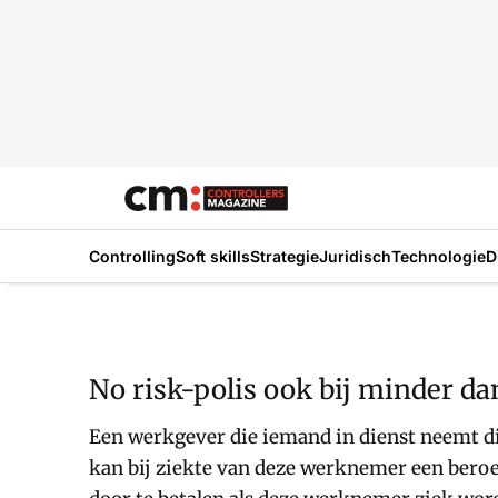
Controlling
Soft skills
Strategie
Juridisch
Technologie
D
No risk-polis ook bij minder d
Een werkgever die iemand in dienst neemt di
kan bij ziekte van deze werknemer een beroep 