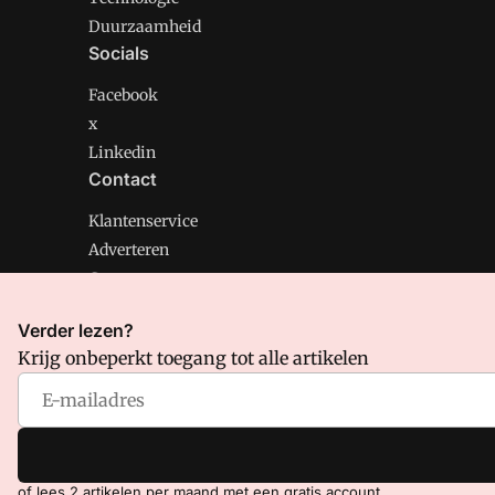
Duurzaamheid
Socials
Facebook
x
Linkedin
Contact
Klantenservice
Adverteren
Contact
Verder lezen?
Krijg onbeperkt toegang tot alle artikelen
CMweb is onderdeel van VMN media. Lees in
ons manif
Voorwaarden
en
Privacy en Cookie beleid
|
Privacy inst
of lees 2 artikelen per maand met een gratis account.