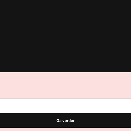
est
waar VMN media voor staat. Op gebruik van deze site zijn de vo
ellingen
Ga verder