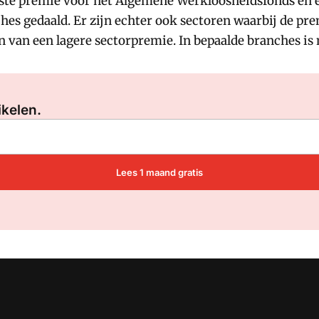
vaste premie voor het Algemene Werkloosheidsfonds en 
es gedaald. Er zijn echter ook sectoren waarbij de prem
 van een lagere sectorpremie. In bepaalde branches is 
Log in
om dit artikel te lezen.
ikelen.
Lees 1 maand gratis