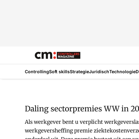
Controlling
Soft skills
Strategie
Juridisch
Technologie
D
Daling sectorpremies WW in 20
Als werkgever bent u verplicht werkgeverslas
werkgeversheffing premie ziektekostenver