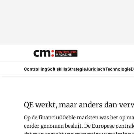
Controlling
Soft skills
Strategie
Juridisch
Technologie
D
QE werkt, maar anders dan ver
Op de financiu00eble markten was het op maa
eerder genomen besluit. De Europese centrale