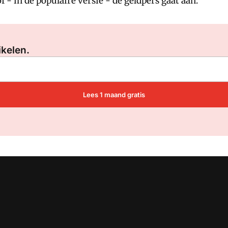
- in de populaire versie - de geldpers gaat aan.
Log in
om dit artikel te lezen.
ikelen.
Lees 1 maand gratis