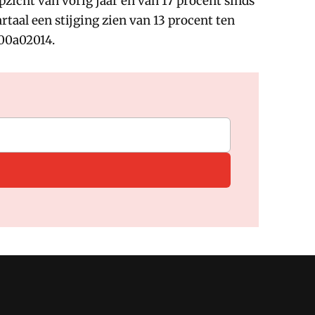
zicht van vorig jaar en van 17 procent sinds
rtaal een stijging zien van 13 procent ten
u00a02014.