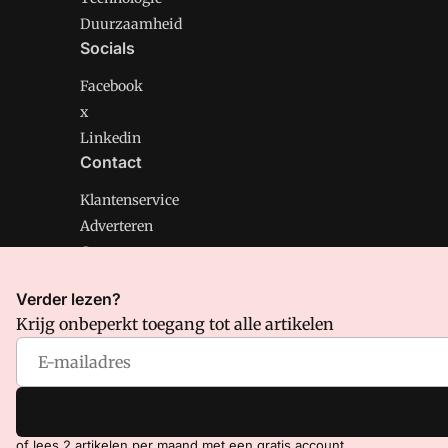
Duurzaamheid
Socials
Facebook
x
Linkedin
Contact
Klantenservice
Adverteren
Contact
Verder lezen?
Krijg onbeperkt toegang tot alle artikelen
CMweb is onderdeel van VMN media. Lees in
ons manif
Voorwaarden
en
Privacy en Cookie beleid
|
Privacy inst
of lees 2 artikelen per maand met een gratis account.