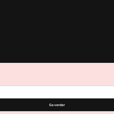
est
waar VMN media voor staat. Op gebruik van deze site zijn de vo
ellingen
Ga verder