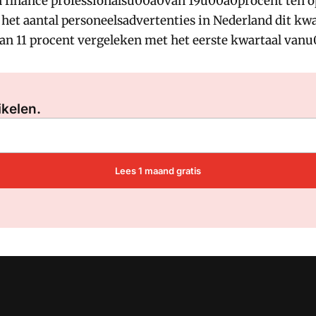
n finance professionalsu00a0van 19u00a0procent ten op
t het aantal personeelsadvertenties in Nederland dit kwa
van 11 procent vergeleken met het eerste kwartaal van
Log in
om dit artikel te lezen.
ikelen.
Lees 1 maand gratis