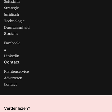
Soft skills
Strategie
Juridisch
Technologie
Duurzaamheid
Socials
Facebook
x
Linkedin
Contact
Klantenservice
Adverteren
Contact
CMweb is onderdeel van VMN media. Lees in
ons manifest
Verder lezen?