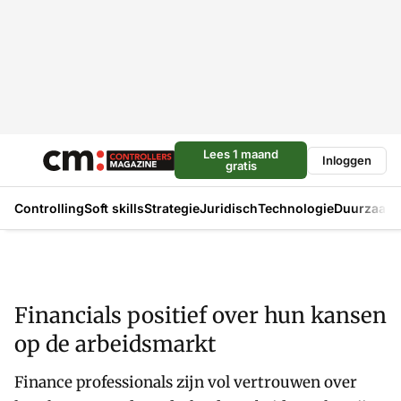
Lees 1 maand
Inloggen
gratis
Controlling
Soft skills
Strategie
Juridisch
Technologie
Duurzaam
Financials positief over hun kansen
op de arbeidsmarkt
Finance professionals zijn vol vertrouwen over