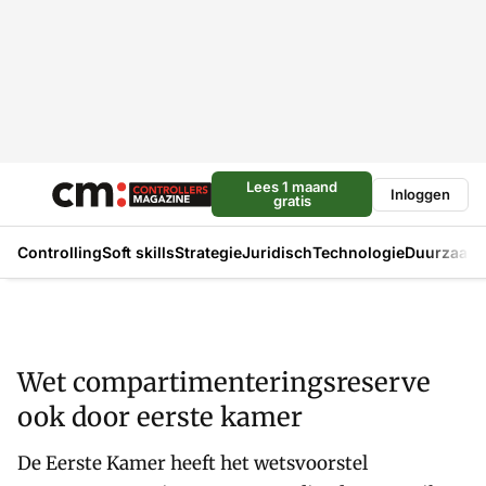
Lees 1 maand
Inloggen
gratis
Controlling
Soft skills
Strategie
Juridisch
Technologie
Duurzaam
Wet compartimenteringsreserve
ook door eerste kamer
De Eerste Kamer heeft het wetsvoorstel