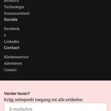
Juridisch
Technologie
Duurzaamheid
Socials
Facebook
x
Linkedin
Contact
Klantenservice
Adverteren
Contact
CMweb is onderdeel van VMN media. Lees in
ons manifest
Verder lezen?
waar VMN media voor staat. Op gebruik van deze site zijn de
Krijg onbeperkt toegang tot alle artikelen
volgende regelingen van toepassing:
Algemene Voorwaarden
en
Privacy en Cookie beleid
|
Privacy instellingen