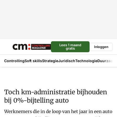
Lees 1 maand
Inloggen
gratis
Controlling
Soft skills
Strategie
Juridisch
Technologie
Duurzaam
Toch km-administratie bijhouden
bij 0%-bijtelling auto
Werknemers die in de loop van het jaar in een auto