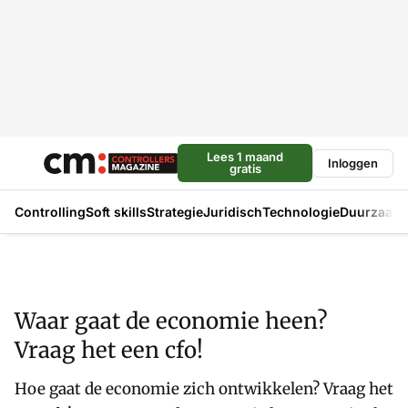
Lees 1 maand
Inloggen
gratis
Controlling
Soft skills
Strategie
Juridisch
Technologie
Duurzaam
Waar gaat de economie heen?
Vraag het een cfo!
Hoe gaat de economie zich ontwikkelen? Vraag het