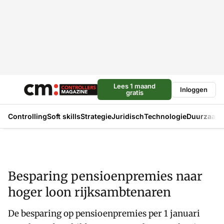
Lees 1 maand
Inloggen
gratis
Controlling
Soft skills
Strategie
Juridisch
Technologie
Duurzaam
Besparing pensioenpremies naar
hoger loon rijksambtenaren
De besparing op pensioenpremies per 1 januari