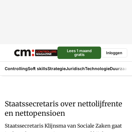
Lees 1 maand
Inloggen
gratis
Controlling
Soft skills
Strategie
Juridisch
Technologie
Duurzaam
Staatssecretaris over nettolijfrente
en nettopensioen
Staatssecretaris Klijnsma van Sociale Zaken gaat