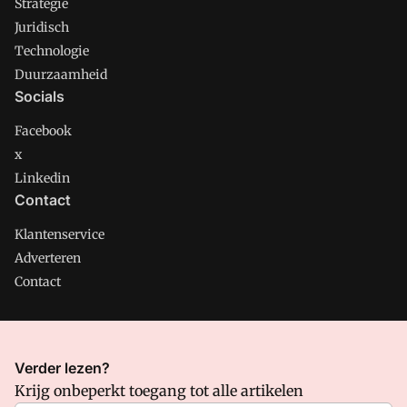
Strategie
Juridisch
Technologie
Duurzaamheid
Socials
Facebook
x
Linkedin
Contact
Klantenservice
Adverteren
Contact
CMweb is onderdeel van VMN media. Lees in
ons manifest
Verder lezen?
waar VMN media voor staat. Op gebruik van deze site zijn de
Krijg onbeperkt toegang tot alle artikelen
volgende regelingen van toepassing:
Algemene Voorwaarden