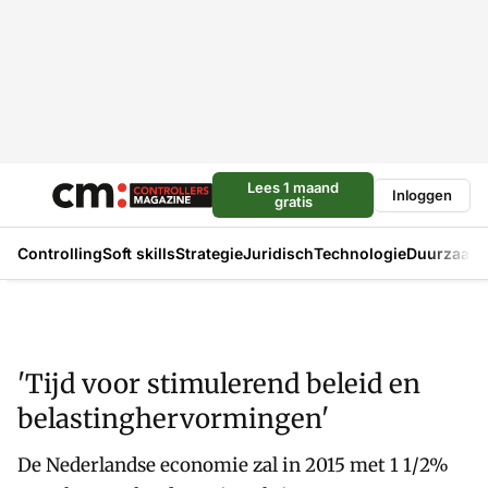
Lees 1 maand
Inloggen
gratis
Controlling
Soft skills
Strategie
Juridisch
Technologie
Duurzaam
'Tijd voor stimulerend beleid en
belastinghervormingen'
De Nederlandse economie zal in 2015 met 1 1/2%