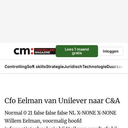
Lees 1 maand
Inloggen
gratis
Controlling
Soft skills
Strategie
Juridisch
Technologie
Duurzaam
Cfo Eelman van Unilever naar C&A
Normal 0 21 false false false NL X-NONE X-NONE
Willem Eelman, voormalig hoofd