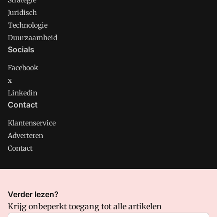
Strategie
Juridisch
Technologie
Duurzaamheid
Socials
Facebook
x
Linkedin
Contact
Klantenservice
Adverteren
Contact
CMweb is onderdeel van VMN media. Lees in
ons manifest
Verder lezen?
waar VMN media voor staat. Op gebruik van deze site zijn de
Krijg onbeperkt toegang tot alle artikelen
volgende regelingen van toepassing:
Algemene Voorwaarden