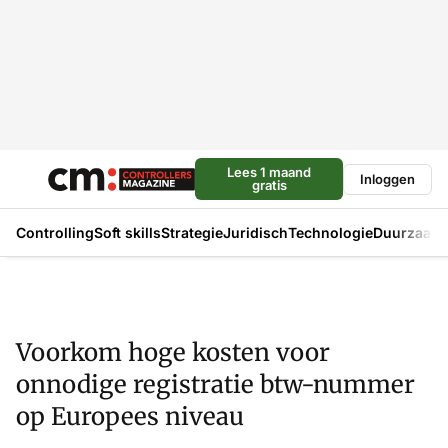
Lees 1 maand
Inloggen
gratis
Controlling
Soft skills
Strategie
Juridisch
Technologie
Duurzaam
Voorkom hoge kosten voor
onnodige registratie btw-nummer
op Europees niveau