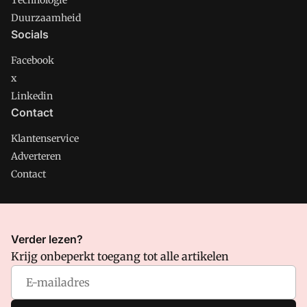
Technologie
Duurzaamheid
Socials
Facebook
x
Linkedin
Contact
Klantenservice
Adverteren
Contact
CMweb is onderdeel van VMN media. Lees in
ons manifest
Verder lezen?
waar VMN media voor staat. Op gebruik van deze site zijn de
Krijg onbeperkt toegang tot alle artikelen
volgende regelingen van toepassing:
Algemene Voorwaarden
en
Privacy en Cookie beleid
|
Privacy instellingen