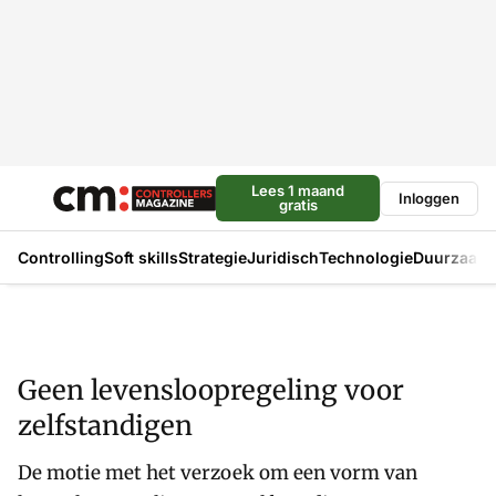
Lees 1 maand
Inloggen
gratis
Controlling
Soft skills
Strategie
Juridisch
Technologie
Duurzaam
Geen levensloopregeling voor
zelfstandigen
De motie met het verzoek om een vorm van