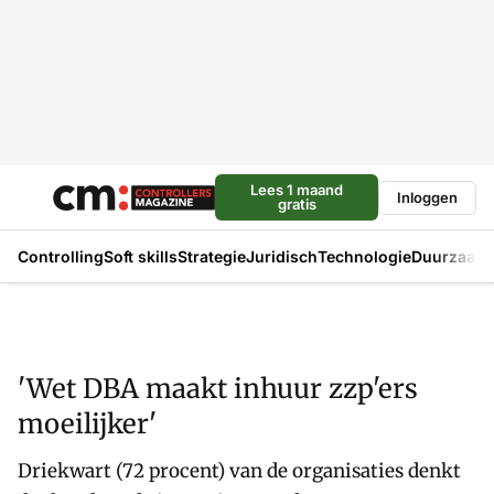
Lees 1 maand
Inloggen
gratis
Controlling
Soft skills
Strategie
Juridisch
Technologie
Duurzaam
'Wet DBA maakt inhuur zzp'ers
moeilijker'
Driekwart (72 procent) van de organisaties denkt