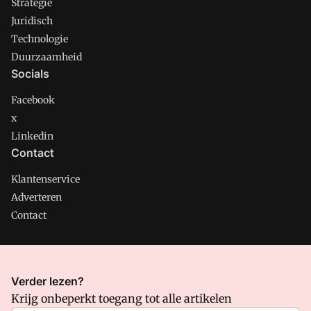
Strategie
Juridisch
Technologie
Duurzaamheid
Socials
Facebook
x
Linkedin
Contact
Klantenservice
Adverteren
Contact
CMweb is onderdeel van VMN media. Lees in
ons manifest
Verder lezen?
waar VMN media voor staat. Op gebruik van deze site zijn de
Krijg onbeperkt toegang tot alle artikelen
volgende regelingen van toepassing:
Algemene Voorwaarden