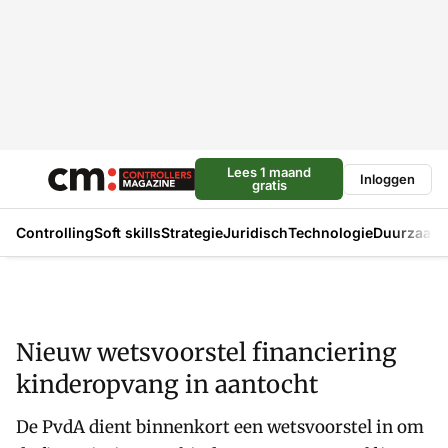
Lees 1 maand
Inloggen
gratis
Controlling
Soft skills
Strategie
Juridisch
Technologie
Duurzaam
Nieuw wetsvoorstel financiering
kinderopvang in aantocht
De PvdA dient binnenkort een wetsvoorstel in om