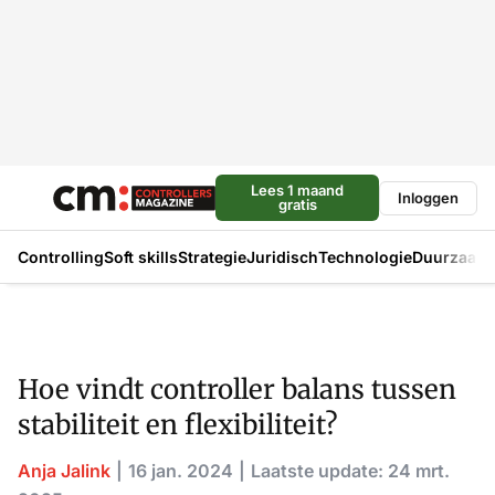
Lees 1 maand
Inloggen
gratis
Controlling
Soft skills
Strategie
Juridisch
Technologie
Duurzaam
Hoe vindt controller balans tussen
stabiliteit en flexibiliteit?
Anja Jalink
16 jan. 2024
Laatste update: 24 mrt.