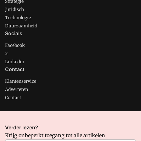
Strategie
Juridisch
Technologie
Duurzaamheid
Socials
Facebook
x
Linkedin
Contact
Klantenservice
Adverteren
Contact
CMweb is onderdeel van VMN media. Lees in
ons manifest
Verder lezen?
waar VMN media voor staat. Op gebruik van deze site zijn de
Krijg onbeperkt toegang tot alle artikelen
volgende regelingen van toepassing:
Algemene Voorwaarden