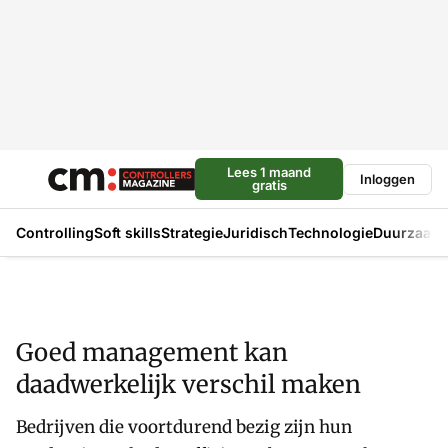
Lees 1 maand
Inloggen
gratis
Controlling
Soft skills
Strategie
Juridisch
Technologie
Duurzaam
Goed management kan
daadwerkelijk verschil maken
Bedrijven die voortdurend bezig zijn hun