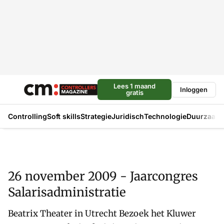
Lees 1 maand
Inloggen
gratis
Controlling
Soft skills
Strategie
Juridisch
Technologie
Duurzaam
26 november 2009 - Jaarcongres
Salarisadministratie
Beatrix Theater in Utrecht Bezoek het Kluwer