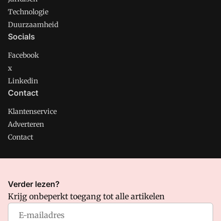
Technologie
Duurzaamheid
Socials
Facebook
x
Linkedin
Contact
Klantenservice
Adverteren
Contact
CMweb is onderdeel van VMN media. Lees in
ons manifest
Verder lezen?
waar VMN media voor staat. Op gebruik van deze site zijn de
Krijg onbeperkt toegang tot alle artikelen
volgende regelingen van toepassing:
Algemene Voorwaarden
en
Privacy en Cookie beleid
|
Privacy instellingen