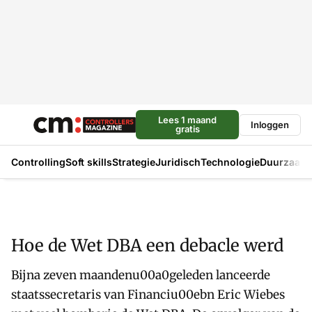
Lees 1 maand
Inloggen
gratis
Controlling
Soft skills
Strategie
Juridisch
Technologie
Duurzaam
Hoe de Wet DBA een debacle werd
Bijna zeven maandenu00a0geleden lanceerde
staatssecretaris van Financiu00ebn Eric Wiebes