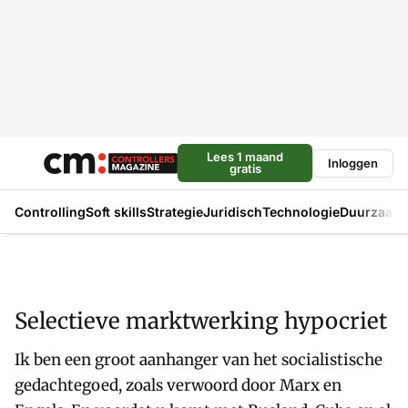
Lees 1 maand
Inloggen
gratis
Controlling
Soft skills
Strategie
Juridisch
Technologie
Duurzaam
Selectieve marktwerking hypocriet
Ik ben een groot aanhanger van het socialistische
gedachtegoed, zoals verwoord door Marx en