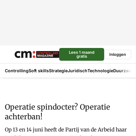
Lees 1 maand
Inloggen
gratis
Controlling
Soft skills
Strategie
Juridisch
Technologie
Duurzaam
Operatie spindocter? Operatie
achterban!
Op 13 en 14 juni heeft de Partij van de Arbeid haar