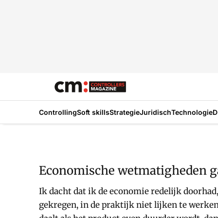
Controlling
Soft skills
Strategie
Juridisch
Technologie
D
Economische wetmatigheden ga
Ik dacht dat ik de economie redelijk doorha
gekregen, in de praktijk niet lijken te werken.