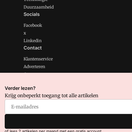
Duurzaamheid
Socials
Facebook
x
Linkedin
Contact
Klantenservice
Adverteren
Contact
Verder lezen?
Krijg onbeperkt toegang tot alle artikelen
CMweb is onderdeel van VMN media. Lees in
ons manif
Voorwaarden
en
Privacy en Cookie beleid
|
Privacy inst
of lees 2 artikelen per maand met een gratis account.