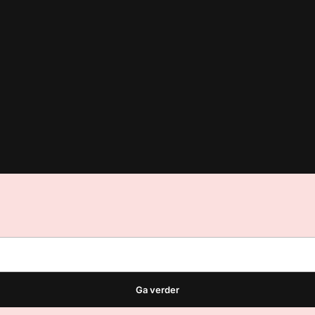
est
waar VMN media voor staat. Op gebruik van deze site zijn de vo
ellingen
Ga verder