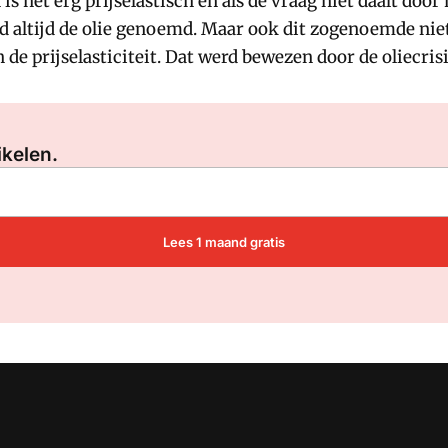
s het erg prijselastisch en als de vraag niet daalt door h
d altijd de olie genoemd. Maar ook dit zogenoemde niet
e prijselasticiteit. Dat werd bewezen door de oliecris
Log in
om dit artikel te lezen.
ikelen.
Lees 1 maand gratis