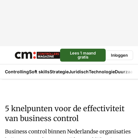
Lees 1 maand
Inloggen
gratis
Controlling
Soft skills
Strategie
Juridisch
Technologie
Duurzaam
5 knelpunten voor de effectiviteit
van business control
Business control binnen Nederlandse organisaties