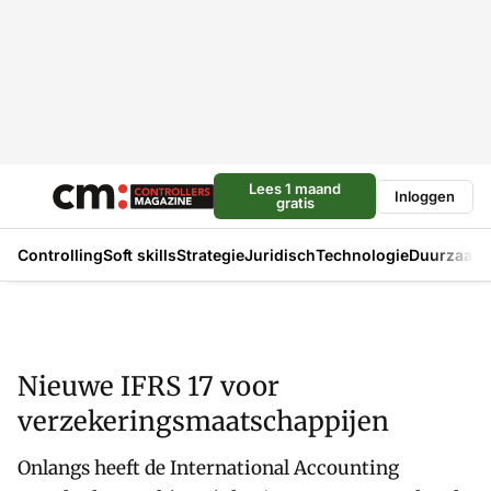
Lees 1 maand
Inloggen
gratis
Controlling
Soft skills
Strategie
Juridisch
Technologie
Duurzaam
Nieuwe IFRS 17 voor
verzekeringsmaatschappijen
Onlangs heeft de International Accounting