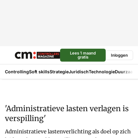
Lees 1 maand
Inloggen
gratis
Controlling
Soft skills
Strategie
Juridisch
Technologie
Duurzaam
'Administratieve lasten verlagen is
verspilling'
Administratieve lastenverlichting als doel op zich