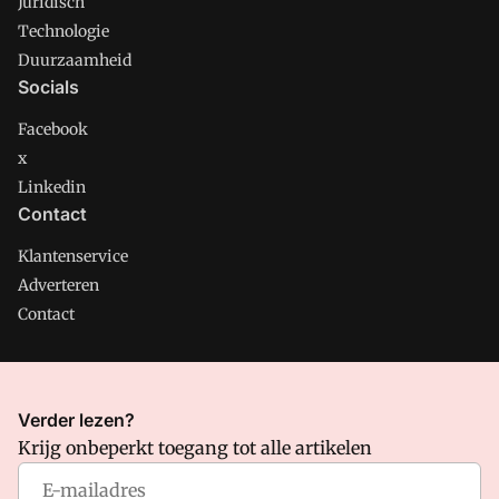
Juridisch
Technologie
Duurzaamheid
Socials
Facebook
x
Linkedin
Contact
Klantenservice
Adverteren
Contact
CMweb is onderdeel van VMN media. Lees in
ons manifest
Verder lezen?
waar VMN media voor staat. Op gebruik van deze site zijn de
Krijg onbeperkt toegang tot alle artikelen
volgende regelingen van toepassing:
Algemene Voorwaarden
en
Privacy en Cookie beleid
|
Privacy instellingen