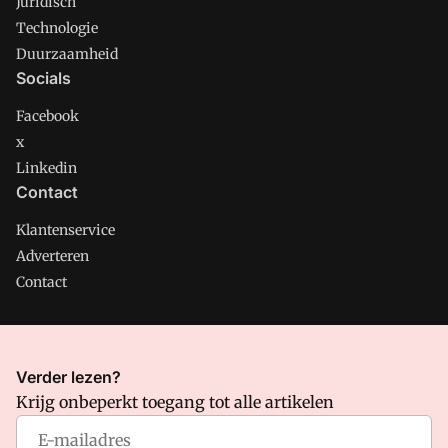
Juridisch
Technologie
Duurzaamheid
Socials
Facebook
x
Linkedin
Contact
Klantenservice
Adverteren
Contact
CMweb is onderdeel van VMN media. Lees in
ons manifest
Verder lezen?
waar VMN media voor staat. Op gebruik van deze site zijn de
Krijg onbeperkt toegang tot alle artikelen
volgende regelingen van toepassing:
Algemene Voorwaarden
en
Privacy en Cookie beleid
|
Privacy instellingen