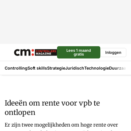
Lees 1 maand
Inloggen
gratis
Controlling
Soft skills
Strategie
Juridisch
Technologie
Duurzaam
Ideeën om rente voor vpb te
ontlopen
Er zijn twee mogelijkheden om hoge rente over