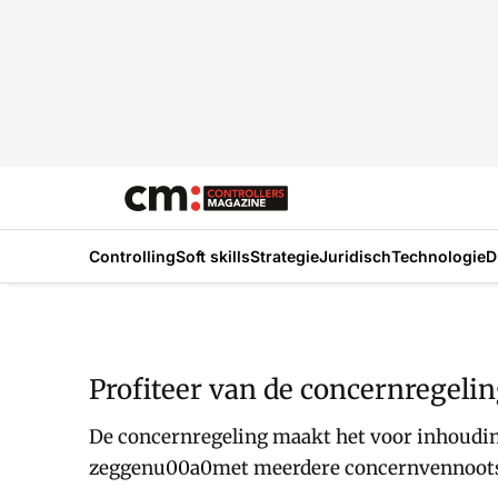
Controlling
Soft skills
Strategie
Juridisch
Technologie
D
Profiteer van de concernregeli
De concernregeling maakt het voor inhoudin
zeggenu00a0met meerdere concernvennootsch