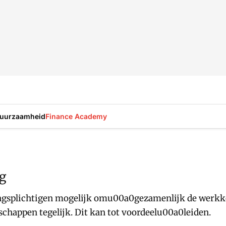
uurzaamheid
Finance Academy
ng
gsplichtigen mogelijk omu00a0gezamenlijk de werkkost
appen tegelijk. Dit kan tot voordeelu00a0leiden.