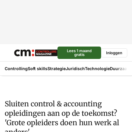
Lees 1 maand
Inloggen
gratis
Controlling
Soft skills
Strategie
Juridisch
Technologie
Duurzaam
Sluiten control & accounting
opleidingen aan op de toekomst?
'Grote opleiders doen hun werk al