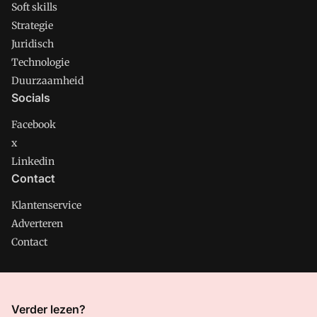
Soft skills
Strategie
Juridisch
Technologie
Duurzaamheid
Socials
Facebook
x
Linkedin
Contact
Klantenservice
Adverteren
Contact
CMweb is onderdeel van VMN media. Lees in
ons manifest
Verder lezen?