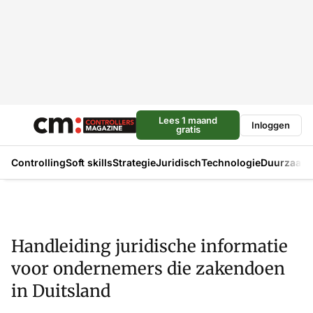
Lees 1 maand
Inloggen
gratis
Controlling
Soft skills
Strategie
Juridisch
Technologie
Duurzaam
Handleiding juridische informatie
voor ondernemers die zakendoen
in Duitsland