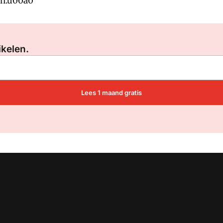
en.u00a0
Log in
om dit artikel te lezen.
ikelen.
Lees 1 maand gratis