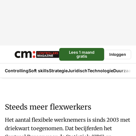
Lees 1 maand
Inloggen
gratis
Controlling
Soft skills
Strategie
Juridisch
Technologie
Duurzaam
Steeds meer flexwerkers
Het aantal flexibele werknemers is sinds 2003 met
driekwart toegenomen. Dat becijferden het