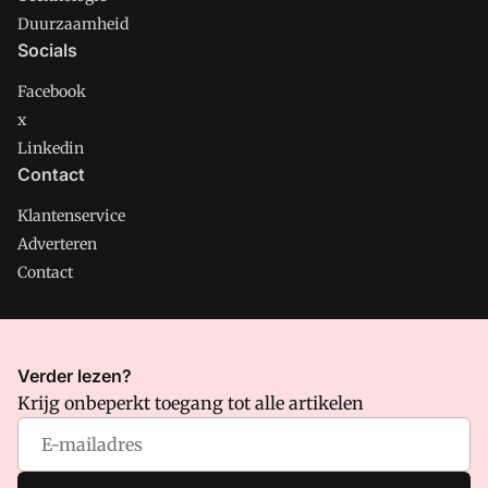
Duurzaamheid
Socials
Facebook
x
Linkedin
Contact
Klantenservice
Adverteren
Contact
CMweb is onderdeel van VMN media. Lees in
ons manifest
Verder lezen?
waar VMN media voor staat. Op gebruik van deze site zijn de
Krijg onbeperkt toegang tot alle artikelen
volgende regelingen van toepassing:
Algemene Voorwaarden
en
Privacy en Cookie beleid
|
Privacy instellingen