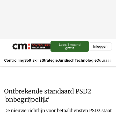
Lees 1 maand
Inloggen
gratis
Controlling
Soft skills
Strategie
Juridisch
Technologie
Duurzaam
Ontbrekende standaard PSD2
'onbegrijpelijk'
De nieuwe richtlijn voor betaaldiensten PSD2 staat