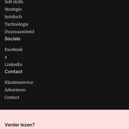
Soft skills
Strategie
Juridisch
Technologie
Duurzaamheid
Socials
Facebook
x
Linkedin
Contact
Klantenservice
Adverteren
Contact
CMweb is onderdeel van VMN media. Lees in
ons manifest
Verder lezen?