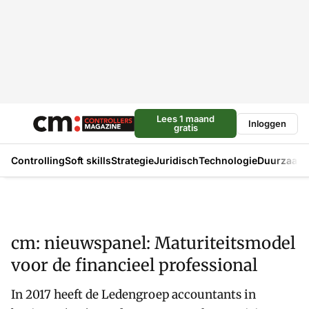
Lees 1 maand
Inloggen
gratis
Controlling
Soft skills
Strategie
Juridisch
Technologie
Duurzaam
cm: nieuwspanel: Maturiteitsmodel
voor de financieel professional
In 2017 heeft de Ledengroep accountants in