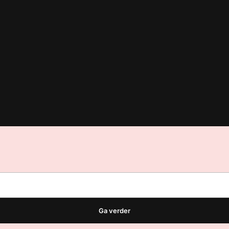
est
waar VMN media voor staat. Op gebruik van deze site zijn de vo
ellingen
Ga verder