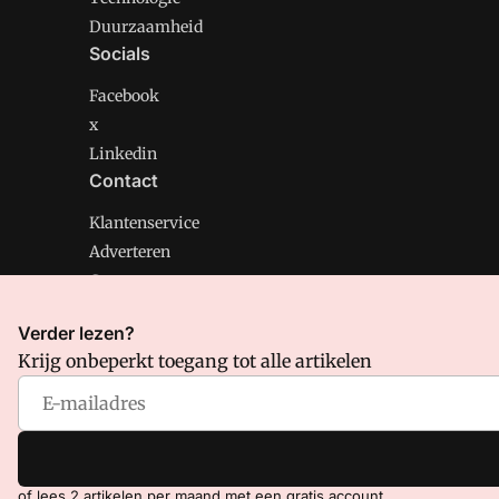
Duurzaamheid
Socials
Facebook
x
Linkedin
Contact
Klantenservice
Adverteren
Contact
Verder lezen?
Krijg onbeperkt toegang tot alle artikelen
CMweb is onderdeel van VMN media. Lees in
ons manif
Voorwaarden
en
Privacy en Cookie beleid
|
Privacy inst
of lees 2 artikelen per maand met een gratis account.