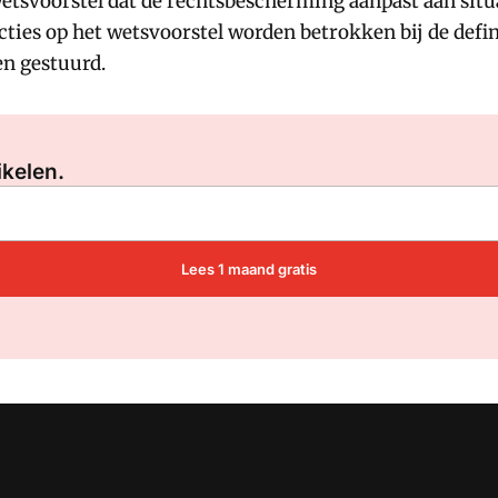
etsvoorstel dat de rechtsbescherming aanpast aan sit
ties op het wetsvoorstel worden betrokken bij de defi
en gestuurd.
Log in
om dit artikel te lezen.
ikelen.
Lees 1 maand gratis