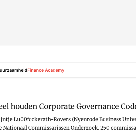
uurzaamheid
Finance Academy
ueel houden Corporate Governance Cod
ijntje Lu00fcckerath-Rovers (Nyenrode Business Univer
jkse Nationaal Commissarissen Onderzoek. 250 commiss