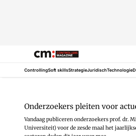
Controlling
Soft skills
Strategie
Juridisch
Technologie
D
Onderzoekers pleiten voor act
Vandaag publiceren onderzoekers prof. dr. M
Universiteit) voor de zesde maal het jaarli