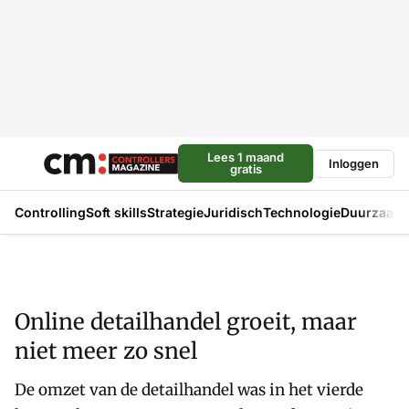
Lees 1 maand
Inloggen
gratis
Controlling
Soft skills
Strategie
Juridisch
Technologie
Duurzaam
Online detailhandel groeit, maar
niet meer zo snel
De omzet van de detailhandel was in het vierde