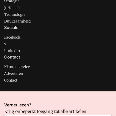
Strategie
Juridisch
Technologie
Duurzaamheid
Socials
Facebook
x
Linkedin
Contact
Klantenservice
Adverteren
Contact
CMweb is onderdeel van VMN media. Lees in
ons manifest
Verder lezen?
waar VMN media voor staat. Op gebruik van deze site zijn de
Krijg onbeperkt toegang tot alle artikelen
volgende regelingen van toepassing:
Algemene Voorwaarden