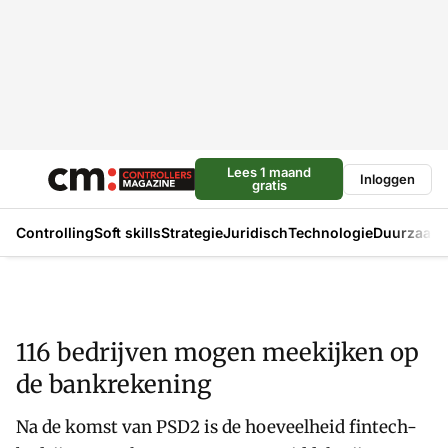
Lees 1 maand
Inloggen
gratis
Controlling
Soft skills
Strategie
Juridisch
Technologie
Duurzaam
116 bedrijven mogen meekijken op
de bankrekening
Na de komst van PSD2 is de hoeveelheid fintech-