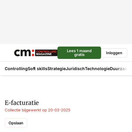
Lees 1 maand
Inloggen
gratis
Controlling
Soft skills
Strategie
Juridisch
Technologie
Duurzaam
E-facturatie
Collectie bijgewerkt op 20-03-2025
Opslaan