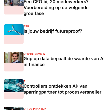
Een CFO bij 20 medewerkers?
Voorbereiding op de volgende
groeifase
ESG
Is jouw bedrijf futureproof?
CFO-INTERVIEW
Grip op data bepaalt de waarde van AI
in finance
AI
Controllers ontdekken AI: van
sparringpartner tot procesversneller
UIT DE PRAKTIJK