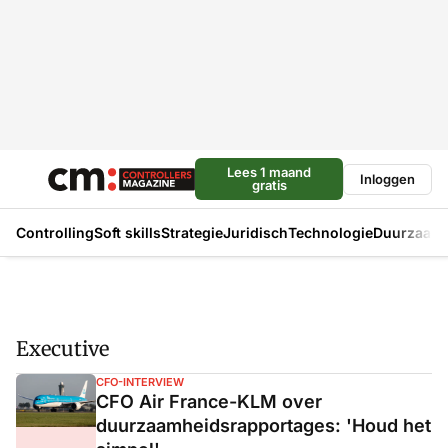
Lees 1 maand
Inloggen
gratis
Controlling
Soft skills
Strategie
Juridisch
Technologie
Duurzaam
Executive
CFO-INTERVIEW
CFO Air France-KLM over
duurzaamheidsrapportages: 'Houd het