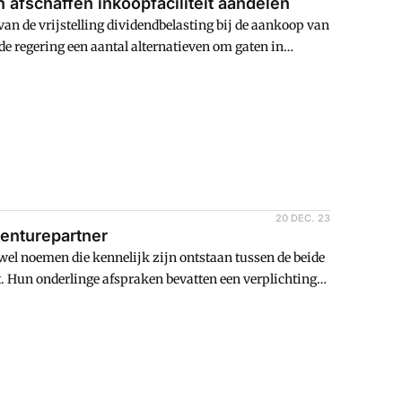
 afschaffen inkoopfaciliteit aandelen
 van de vrijstelling dividendbelasting bij de aankoop van
e regering een aantal alternatieven om gaten in
n fiscale maatregelen.
20 DEC. 23
venturepartner
wel noemen die kennelijk zijn ontstaan tussen de beide
t. Hun onderlinge afspraken bevatten een verplichting
der bepaalde omstandigheden voordoen. De ene
ht van de door de andere aandeelhouder gehouden