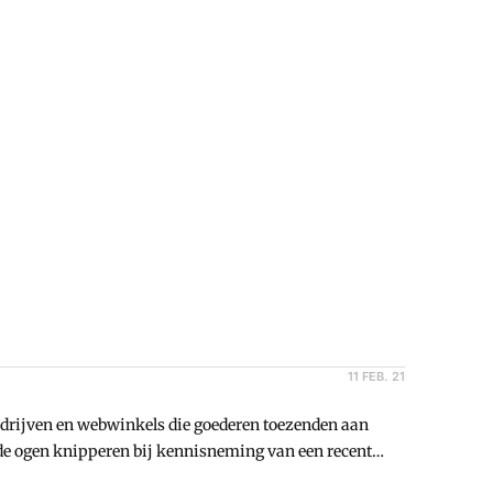
11 FEB. 21
bedrijven en webwinkels die goederen toezenden aan
 de ogen knipperen bij kennisneming van een recent
e koop van aandelen in een bv waarbij de koper de