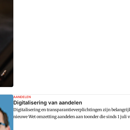
koopprijs in termijnen zou voldoen, geduid als koop op afbet
AANDELEN
Digitalisering van aandelen
Digitalisering en transparantieverplichtingen zijn belangrij
nieuwe Wet omzetting aandelen aan toonder die sinds 1 juli v
voor dat aandelen niet langer zonder registratie van de aa