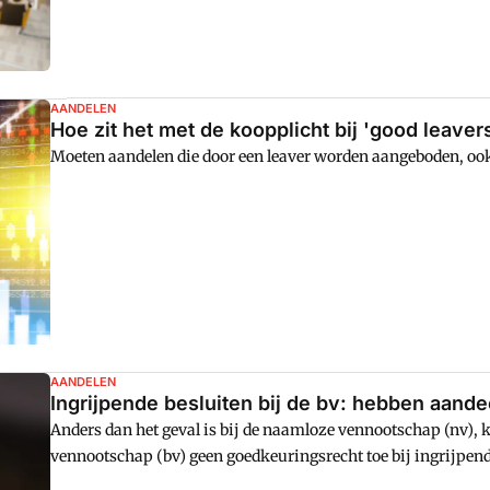
AANDELEN
Hoe zit het met de koopplicht bij 'good leaver
Moeten aandelen die door een leaver worden aangeboden, oo
AANDELEN
Ingrijpende besluiten bij de bv: hebben aan
Anders dan het geval is bij de naamloze vennootschap (nv),
vennootschap (bv) geen goedkeuringsrecht toe bij ingrijpend
identiteit of het karakter van de vennootschap. Dat blijkt u