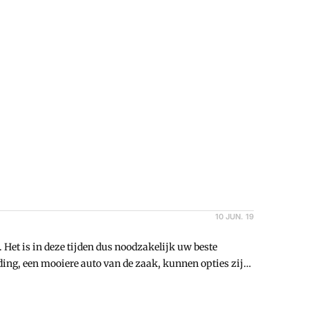
verzamelbewijs.
10 JUN. 19
Het is in deze tijden dus noodzakelijk uw beste
ing, een mooiere auto van de zaak, kunnen opties zijn.
rticiperen van uw werknemers in uw onderneming is dan
iscale gevolgen zijn hieraan verbonden? In dit artikel