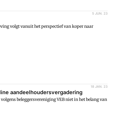
5 JUN. 23
eving volgt vanuit het perspectief van koper naar
18 JAN. 23
nline aandeelhoudersvergadering
volgens beleggersvereniging VEB niet in het belang van