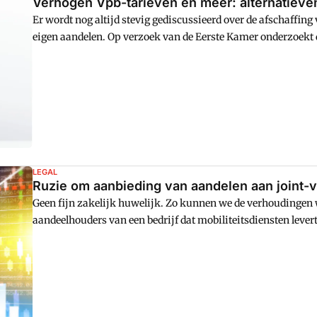
Verhogen Vpb-tarieven en meer: alternatieven
Er wordt nog altijd stevig gediscussieerd over de afschaffing
eigen aandelen. Op verzoek van de Eerste Kamer onderzoekt d
Belastingplan 2024 te dekken die vallen bij het aanpassen va
LEGAL
Ruzie om aanbieding van aandelen aan joint-
Geen fijn zakelijk huwelijk. Zo kunnen we de verhoudingen 
aandeelhouders van een bedrijf dat mobiliteitsdiensten lever
tot aanbieding van aandelen indien zich bij een aandeelhou
aandeelhouder deed daarop een beroep en vorderde overdrac
aandelen, maar vangt bot bij rechtbank en hof.