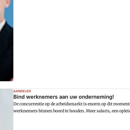
aandeelhouders moeten worden opgenomen in een register/
AANDELEN
Bind werknemers aan uw onderneming!
De concurrentie op de arbeidsmarkt is enorm op dit moment. 
werknemers binnen boord te houden. Meer salaris, een opleid
Maar wat als uw concurrent dit ook aanbiedt? Het laten pa
wellicht een betere optie. Maar hoe pakt u dit aan? En welke f