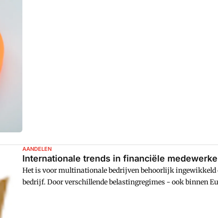
bespreek ik een aantal mogelijkheden om u te inspireren. Hier
participatie benoemen.
AANDELEN
Internationale trends in financiële medewerker
Het is voor multinationale bedrijven behoorlijk ingewikkel
bedrijf. Door verschillende belastingregimes - ook binnen Eur
rollen, aldusu00a0Advies- en kenniscentrum SNPI, dat de tre
conferentieu00a0Crossing Borders, dat het samen met het IA