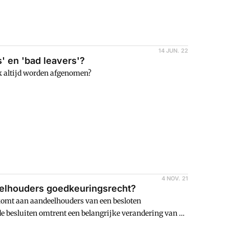
14 JUN. 22
s' en 'bad leavers'?
k altijd worden afgenomen?
4 NOV. 21
deelhouders goedkeuringsrecht?
 komt aan aandeelhouders van een besloten
e besluiten omtrent een belangrijke verandering van de
it een uitspraak van het Gerechtshof te Amsterdam.