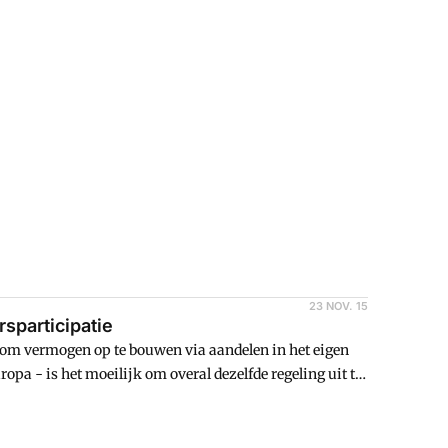
bij zal ik de voor- en nadelen van iedere soort
23 NOV. 15
sparticipatie
d om vermogen op te bouwen via aandelen in het eigen
opa - is het moeilijk om overal dezelfde regeling uit te
nds op een rij zette naar aanleiding van de
FP (in het Frans AIFP) organiseerde.