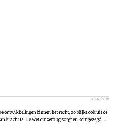
aling - in dit geval met een opvallende uitkomst.
26 AUG. 19
ke ontwikkelingen binnen het recht, zo blijkt ook uit de
an kracht is. De Wet omzetting zorgt er, kort gezegd,
ndeelhouder kunnen worden uitgegeven/verhandeld, en