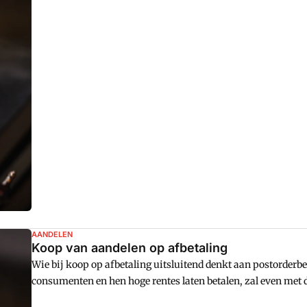
AANDELEN
Koop van aandelen op afbetaling
Wie bij koop op afbetaling uitsluitend denkt aan postorder
consumenten en hen hoge rentes laten betalen, zal even met
arrest van het Gerechtshof 's-Hertogenbosch. Daarin wordt d