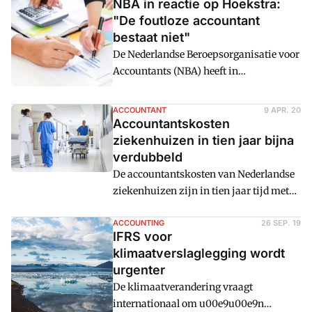
NBA in reactie op Hoekstra:
"De foutloze accountant
bestaat niet"
De Nederlandse Beroepsorganisatie voor
Accountants (NBA) heeft in
u00e9u00e9n keer een reactie gegeven
op de rapporten van de Monitoring
ACCOUNTANT
9 APR. 20
Commissie Accountancy, Commissie
Accountantskosten
Toekomst Accountancysector en het
ziekenhuizen in tien jaar bijna
instellen van kwartiermakers door
verdubbeld
minister Hoekstra van Financien.
De accountantskosten van Nederlandse
ziekenhuizen zijn in tien jaar tijd met
76,9 procent gestegen. Op jaarbasis
liepen de controlekosten van de
ACCOUNTING
26 SEP. 19
IFRS voor
jaarrekeningen van alle ziekenhuizen
klimaatverslaglegging wordt
op van 9,3 miljoen in 2008 naar 16,4
urgenter
miljoen euro in 2017. Dit blijkt uit een
De klimaatverandering vraagt
analyse van 822 jaarrekeningen van alle
internationaal om u00e9u00e9n
Nederlandse ziekenhuizen over de