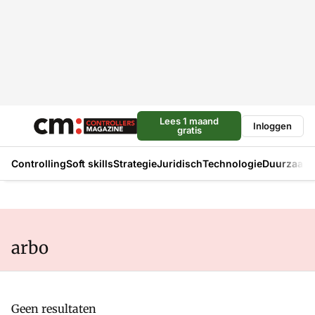
Lees 1 maand
Inloggen
gratis
Controlling
Soft skills
Strategie
Juridisch
Technologie
Duurzaam
arbo
Geen resultaten