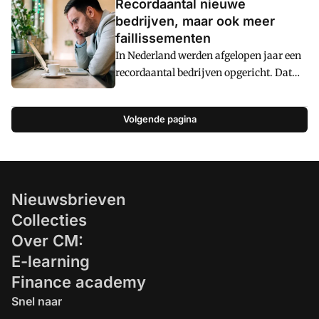
Recordaantal nieuwe
bedrijven, maar ook meer
faillissementen
In Nederland werden afgelopen jaar een
recordaantal bedrijven opgericht. Dat
blijkt uit cijfers van
bedrijfsinformatiespecialist Graydon.
Volgende pagina
Daar tegenover staat dat ook het aantal
faillissementen toenam.
Nieuwsbrieven
Collecties
Over CM:
E-learning
Finance academy
Snel naar