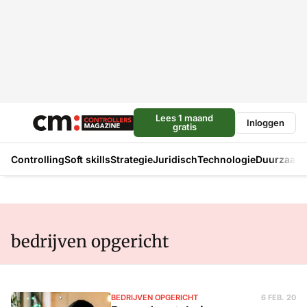
Lees 1 maand
Inloggen
gratis
Controlling
Soft skills
Strategie
Juridisch
Technologie
Duurzaam
bedrijven opgericht
BEDRIJVEN OPGERICHT
6 FEB. 20