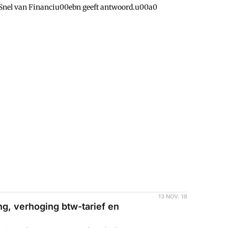
s Snel van Financiu00ebn geeft antwoord.u00a0
13 NOV. 18
ng, verhoging btw-tarief en