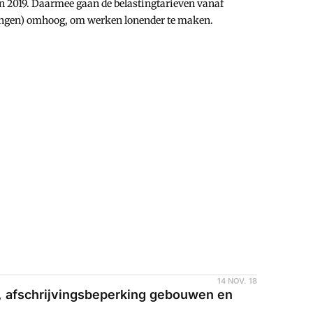
 2019. Daarmee gaan de belastingtarieven vanaf
tingen) omhoog, om werken lonender te maken.
14 NOV. 18
, afschrijvingsbeperking gebouwen en