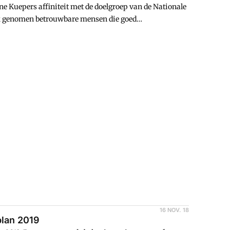
ne Kuepers affiniteit met de doelgroep van de Nationale
ank genomen betrouwbare mensen die goed
ens journalist en presentator van RTL Z nieuws.
16 NOV. 18
plan 2019