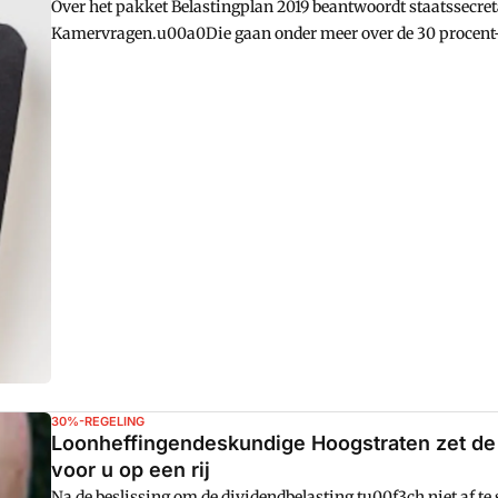
Over het pakket Belastingplan 2019 beantwoordt staatssecret
Kamervragen.u00a0Die gaan onder meer over de 30 procent-re
sportvrijstelling.
30%-REGELING
Loonheffingendeskundige Hoogstraten zet de 
voor u op een rij
Na de beslissing om de dividendbelasting tu00f3ch niet af te 