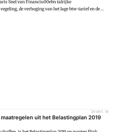
aris Snel van Financiu00ebn talrijke
geling, de verhoging van het lage btw-tarief en de
29 OKT. 18
maatregelen uit het Belastingplan 2019
schaffen, is het Belastingplan 2019 op punten flink