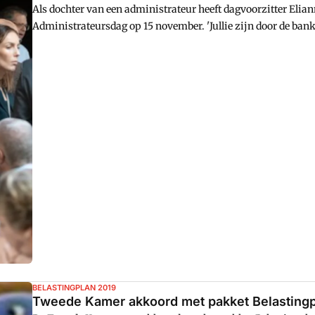
Als dochter van een administrateur heeft dagvoorzitter Elian
Administrateursdag op 15 november. 'Jullie zijn door de b
geu00efnformeerd zijn', zegt ze bemoedigend. Kuepers is tev
BELASTINGPLAN 2019
Tweede Kamer akkoord met pakket Belasting