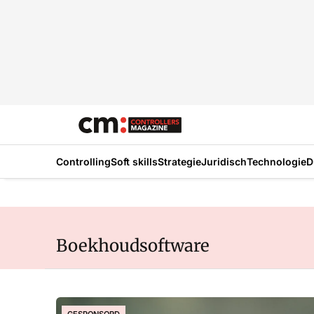
Controlling
Soft skills
Strategie
Juridisch
Technologie
D
Boekhoudsoftware