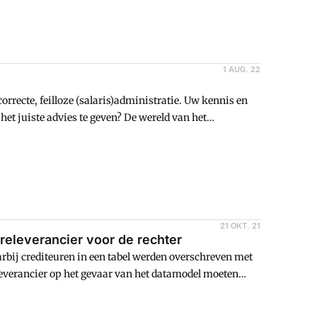
1 AUG. 22
orrecte, feilloze (salaris)administratie. Uw kennis en
 het juiste advies te geven? De wereld van het
aangewakkerd door digitalisering, standaardisatie en
 groot of
21 OKT. 21
releverancier voor de rechter
rbij crediteuren in een tabel werden overschreven met
leverancier op het gevaar van het datamodel moeten
sen webshopsoftware en boekhoudprogramma goed