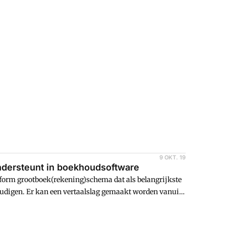
9 OKT. 19
ondersteunt in boekhoudsoftware
form grootboek(rekening)schema dat als belangrijkste
oudigen. Er kan een vertaalslag gemaakt worden vanuit
ngschema. Ook zijn er organisaties die er
te baseren op de RGS-codering. Dit laatste is dan