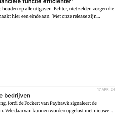
nciële functie efficiënter'
 houden op alle uitgaven. Echter, niet zelden zorgen die
akt hier een einde aan. 'Met onze release zijn
n op één over te nemen in Payhawk en daardoor wordt
emakkelijkt', legt commercieel directeur Chris van
17 APR. 24
e bedrijven
ing. Jordi de Fockert van Payhawk signaleert de
. Vele daarvan kunnen worden opgelost met nieuwe