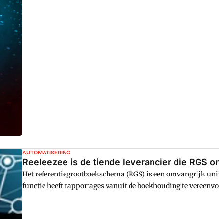
AUTOMATISERING
Reeleezee is de tiende leverancier die RGS 
Het referentiegrootboekschema (RGS) is een omvangrijk uni
functie heeft rapportages vanuit de boekhouding te vereenv
een intern grootboekschema naar het RGS als uniform rekeni
nadrukkelijk voor kiezen het interne grootboekschema 1 op 1 