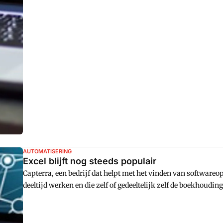
vergelijkbaar met het gebruik van een standaard grootboek
en Portugal. De voordelen van een gestandaardiseerd grootb
AUTOMATISERING
Excel blijft nog steeds populair
Capterra, een bedrijf dat helpt met het vinden van softwareo
deeltijd werken en die zelf of gedeeltelijk zelf de boekhou
gebruiken. 66 deelnemers antwoordden nog geen boekhoudpr
doet bijna niemand het meer, maar spreadsheets zoals Googl
populair.