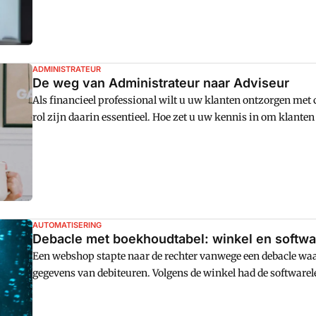
ADMINISTRATEUR
De weg van Administrateur naar Adviseur
Als financieel professional wilt u uw klanten ontzorgen met c
rol zijn daarin essentieel. Hoe zet u uw kennis in om klanten
boekhouden en de financiële administratie wordt momenteel 
automatisering. Administratiekantoren en boekhouders, hoe
AUTOMATISERING
Debacle met boekhoudtabel: winkel en softwa
Een webshop stapte naar de rechter vanwege een debacle waa
gegevens van debiteuren. Volgens de winkel had de software
wijzen, maar de rechter oordeelt dat diens koppeling tus
functioneert.