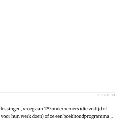
schema in andere landen, zoals Belgiu00eb, Noorwegen
oekschema zijn duidelijk.
23 SEP. 19
plossingen, vroeg aan 179 ondernemers (die voltijd of
ding voor hun werk doen) of ze een boekhoudprogramma
ogramma te gebruiken, dat is 36 procent. Op papier
e Sheets, Mac's Numbers en voor Excel, blijven