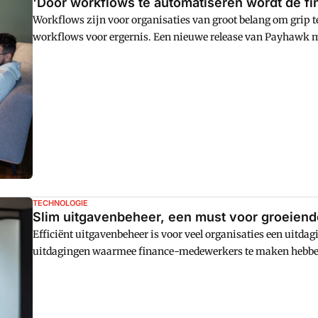
'Door workflows te automatiseren wordt de fina
Workflows zijn voor organisaties van groot belang om grip te
workflows voor ergernis. Een nieuwe release van Payhawk ma
organisaties in staat om interne goedkeuringsworkflows éé
het proces van het goedkeuren van uitgaven aanzienlijk verg
Dongen uit.
TECHNOLOGIE
Slim uitgavenbeheer, een must voor groeiend
Efficiënt uitgavenbeheer is voor veel organisaties een uitdag
uitdagingen waarmee finance-medewerkers te maken hebben
tools.