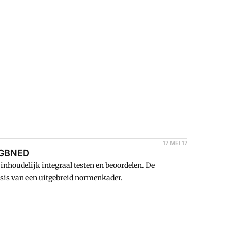
17 MEI 17
 GBNED
houdelijk integraal testen en beoordelen. De
sis van een uitgebreid normenkader.