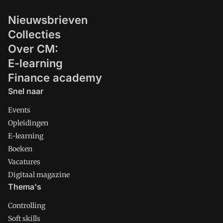
actief zijn. Keesjan Res, scheidend
Nieuwsbrieven
concerncontroller, en Imane Benachour,
Collecties
business partner beleid en advies, leggen
uit hoe deze organisatieverandering in
Over CM:
zijn werk gaat en wat het betekent voor
E-learning
de controlfunctie.
Finance academy
Snel naar
Events
Opleidingen
E-learning
Boeken
Vacatures
Digitaal magazine
Thema's
Controlling
Soft skills